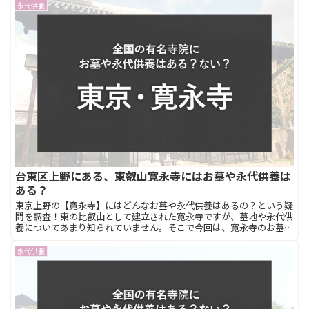
すすめです。
永代供養
台東区上野にある、東叡山寛永寺にはお墓や永代供養は
ある？
東京上野の【寛永寺】にはどんなお墓や永代供養はあるの？という疑
問を調査！東の比叡山として建立された寛永寺ですが、墓地や永代供
養についてあまり知られていません。そこで今回は、寛永寺のお墓や
永代供養を調べました。このページは、東京上野の寛永寺で納骨した
い方におすすめです。
永代供養