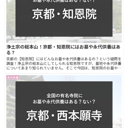
浄土宗の総本山！京都・知恩院にはお墓や永代供養はあ
る？
京都の【知恩院】にはどんなお墓や永代供養はあるの？という疑問を
調査！浄土宗の総本山としてしられる知恩院ですが、墓地や永代供養
についてあまり知られていません。そこで今回は、知恩院のお墓や永
代供養を調べました。このページは、京都の知恩院で納骨したい方に
おすすめです。
永代供養