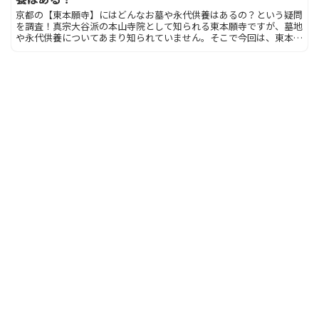
京都の【東本願寺】にはどんなお墓や永代供養はあるの？という疑問
を調査！真宗大谷派の本山寺院として知られる東本願寺ですが、墓地
や永代供養についてあまり知られていません。そこで今回は、東本願
寺のお墓や永代供養を調べました。このページは、京都の東本願寺で
納骨したい方におすすめです。