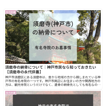
永代供養
須磨寺の納骨について｜神戸市民なら知っておきたい
【須磨寺の永代供養】
神戸市須磨区にある須磨寺は、昔から地域の方から親しまれている神
戸市の有名寺院の一つです。神戸市周辺にお住まいの方や関西地方の
方は、観光寺院というだけでなく、遺骨の納骨先としても有名なのを
ご存知でしょうか？このページでは意外と知らない、神戸市須磨区の
【須磨寺】の納骨について詳しく紹介していきます。
永代供養