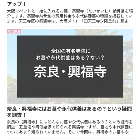
アップ！
大阪でペットと一緒に入れるお墓、泰聖寺（たいせいじ）納骨堂を紹
介します。泰聖寺納骨堂の費用料金や永代供養墓の種類を掲載してい
ます。天王寺区の泰聖寺は、大阪メトロ「四天王寺夕陽丘前」駅より
徒歩5分と好立地です。大阪の永代供養のことなら【お墓と永代供
養】
永代供養
奈良・興福寺にはお墓や永代供養はあるの？という疑問
を調査！
奈良の【興福寺】にはどんなお墓や永代供養はあるの？という疑問を
調査！五重塔や阿修羅像で知られる興福寺ですが、墓地や永代供養に
ついてあまり知られていません。そこで今回は、興福寺のお墓や永代
供養を調べました。このページは、奈良の興福寺で納骨したい方にお