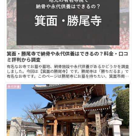
箕面・勝尾寺で納骨や永代供養はできるの？料金・口コ
ミ評判から調査
有名なお寺でお墓や墓地、納骨施設や永代供養があるかどうかを調査
しました。今回は【箕面の勝尾寺】です。勝尾寺は「勝ちだるま」で
有名なお寺です。このページは勝尾寺にお墓を持ちたい、箕面市周辺
で納骨したいなどとお考えの方のために、勝尾寺のお墓事情を調査し
てまとめています。
永代供養