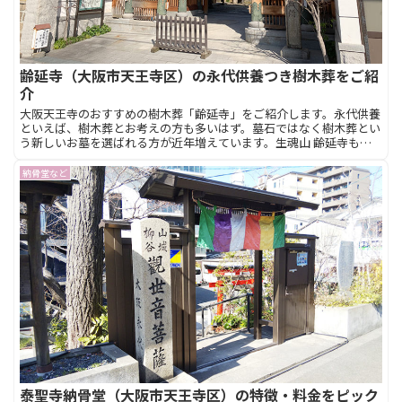
齢延寺（大阪市天王寺区）の永代供養つき樹木葬をご紹
介
大阪天王寺のおすすめの樹木葬「齢延寺」をご紹介します。永代供養
といえば、樹木葬とお考えの方も多いはず。墓石ではなく樹木葬とい
う新しいお墓を選ばれる方が近年増えています。生魂山 齢延寺も樹
木葬があるお寺の一つです。大阪の永代供養のことなら【お墓と永代
供養】
納骨堂など
泰聖寺納骨堂（大阪市天王寺区）の特徴・料金をピック