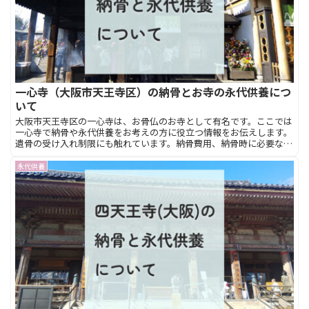
一心寺（大阪市天王寺区）の納骨とお寺の永代供養につ
いて
大阪市天王寺区の一心寺は、お骨仏のお寺として有名です。ここでは
一心寺で納骨や永代供養をお考えの方に役立つ情報をお伝えします。
遺骨の受け入れ制限にも触れています。納骨費用、納骨時に必要なも
のや服装、境内の納骨受付場所についてなど、一心寺の納骨と永代供
養について詳しく解説していきます。
永代供養