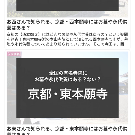
お西さんで知られる、京都・西本願寺にはお墓や永代供
養はある？
京都の【西本願寺】にはどんなお墓や永代供養はあるの？という疑問
を調査！真宗本願寺派の本山寺院として知られる西本願寺ですが、墓
地や永代供養についてあまり知られていません。そこで今回は、西本
願寺のお墓や永代供養を調べました。このページは、京都の西本願寺
で納骨したい方におすすめです。
永代供養
お東さんで知られる、京都・東本願寺にはお墓や永代供
養はある？