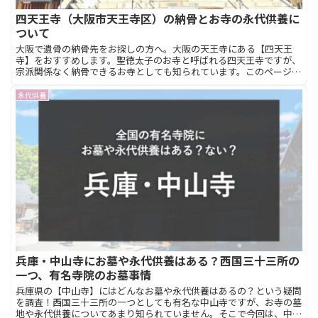
四天王寺（大阪市天王寺区）の納骨とお寺の永代供養に
ついて
大阪で遺骨の納骨先をお探しの方へ。大阪の天王寺にある【四天王
寺】をおすすめします。聖徳太子のお寺と呼ばれる四天王寺ですが、
宗派関係なく納骨できるお寺としても知られています。このページは
四天王寺の基本情報やアクセス、納骨総祭塔（合同墓）への納骨方法
や費用、永代供養について詳しく説明します。
永代供養
兵庫・中山寺にお墓や永代供養はある？西国三十三所の
一つ、有名寺院のお墓事情
兵庫県の【中山寺】にはどんなお墓や永代供養はあるの？という疑問
を調査！西国三十三所の一つとしても有名な中山寺ですが、お寺の墓
地や永代供養についてあまり知られていません。そこで今回は、中山