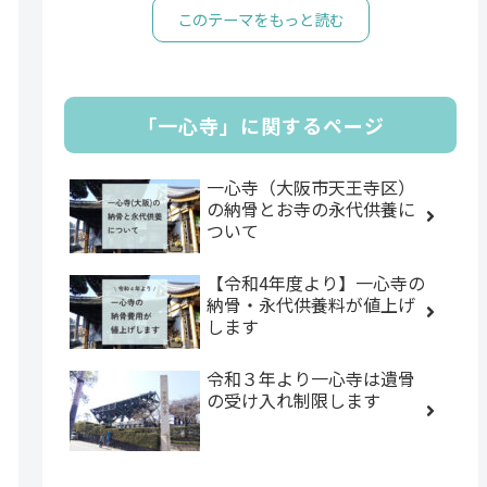
このテーマをもっと読む
「一心寺」に関するページ
一心寺（大阪市天王寺区）
の納骨とお寺の永代供養に
ついて
【令和4年度より】一心寺の
納骨・永代供養料が値上げ
します
令和３年より一心寺は遺骨
の受け入れ制限します