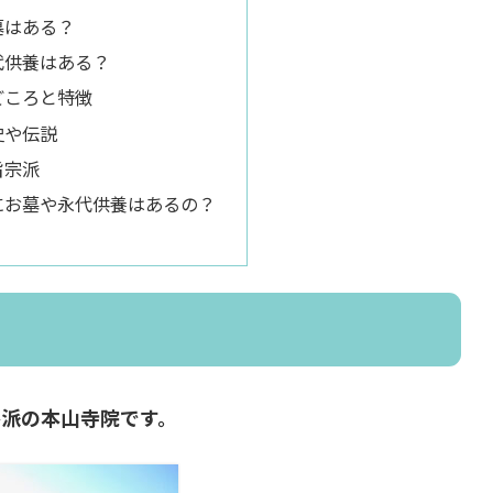
墓はある？
代供養はある？
どころと特徴
史や伝説
旨宗派
にお墓や永代供養はあるの？
派の本山寺院です。