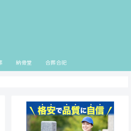
葬
納骨堂
合葬合祀