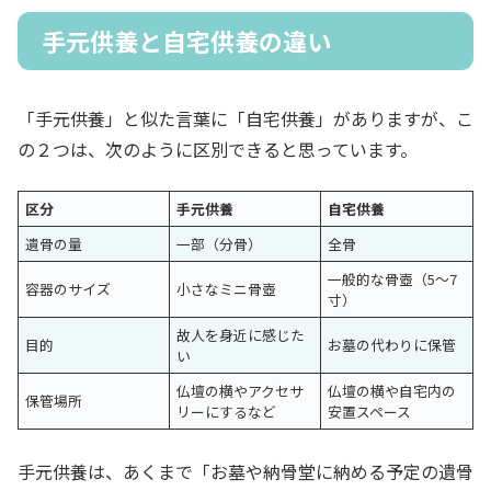
手元供養と自宅供養の違い
「手元供養」と似た言葉に「自宅供養」がありますが、こ
の２つは、次のように区別できると思っています。
区分
手元供養
自宅供養
遺骨の量
一部（分骨）
全骨
一般的な骨壺（5〜7
容器のサイズ
小さなミニ骨壺
寸）
故人を身近に感じた
目的
お墓の代わりに保管
い
仏壇の横やアクセサ
仏壇の横や自宅内の
保管場所
リーにするなど
安置スペース
手元供養は、あくまで「お墓や納骨堂に納める予定の遺骨