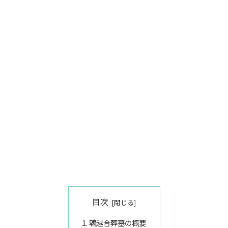
目次
鵯越合葬墓の概要