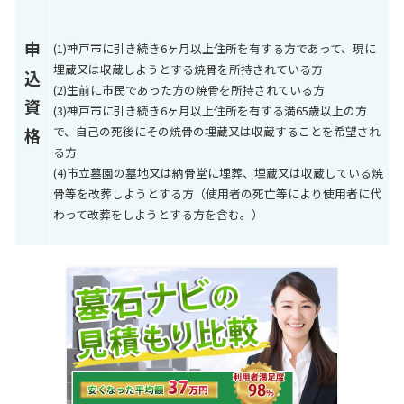
申
(1)神戸市に引き続き6ヶ月以上住所を有する方であって、現に
埋蔵又は収蔵しようとする焼骨を所持されている方
込
(2)生前に市民であった方の焼骨を所持されている方
資
(3)神戸市に引き続き6ヶ月以上住所を有する満65歳以上の方
で、自己の死後にその焼骨の埋蔵又は収蔵することを希望され
格
る方
(4)市立墓園の墓地又は納骨堂に埋葬、埋蔵又は収蔵している焼
骨等を改葬しようとする方（使用者の死亡等により使用者に代
わって改葬をしようとする方を含む。）