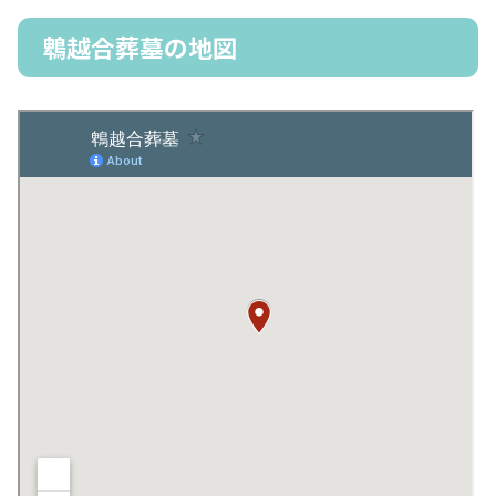
鵯越合葬墓の地図