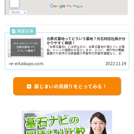
合葬式墓地ってどういう墓地？元石材店社員が分
かりやすく解説！
「合葬式墓地」とは何なのか、合葬式墓地が増えている理
由、といった疑問をお答えします。さらに、神戸市の鵯越
墓園や大阪市の瓜破霊園や芦屋市の芦屋市霊園など、近畿
圏にある合葬式墓地を一覧にまとめています。このページ
は、永代供養をお探しの方や墓じまいを検討中の方のため
re-eitaikuyo.com
2022.11.19
に作成しています。
墓じまいの見積りをとってみる！